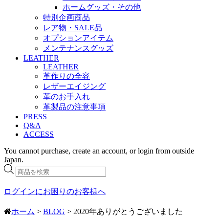
ホームグッズ・その他
特別企画商品
レア物・SALE品
オプションアイテム
メンテナンスグッズ
LEATHER
LEATHER
革作りの全容
レザーエイジング
革のお手入れ
革製品の注意事項
PRESS
Q&A
ACCESS
You cannot purchase, create an account, or login from outside
Japan.
商
品
検
ログインにお困りのお客様へ
索
ホーム
>
BLOG
> 2020年ありがとうございました