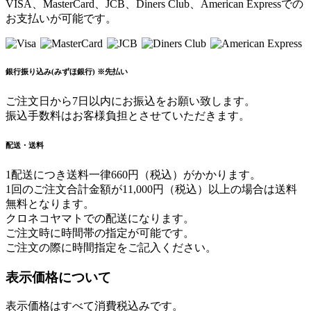
ま
VISA、MasterCard、JCB、Diners Club、American Expressでの
す。
お支払いが可能です。
オ
プ
シ
銀行振り込み(みずほ銀行) ※先払い
ョ
ン
ご注文日から7日以内にお振込をお願い致します。
は
振込手数料はお客様負担とさせていただきます。
商
品
ペ
配送・送料
ー
1配送につき送料一律660円（税込）がかかります。
ジ
1回のご注文合計金額が11,000円（税込）以上の場合は送料
か
無料となります。
ら
クロネコヤマトでの配送になります。
選
ご注文時に時間帯の指定が可能です。
択
ご注文の際に時間指定をご記入ください。
で
き
表示価格について
ま
す
表示価格はすべて消費税込みです。