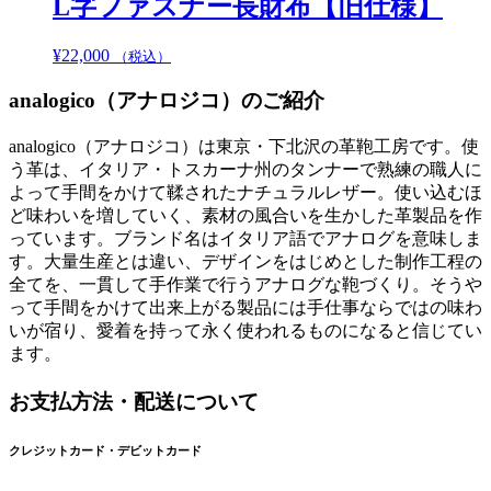
L字ファスナー長財布【旧仕様】
¥
22,000
こ
（税込）
の
analogico（アナロジコ）のご紹介
商
品
analogico（アナロジコ）は東京・下北沢の革鞄工房です。使
に
う革は、イタリア・トスカーナ州のタンナーで熟練の職人に
は
よって手間をかけて鞣されたナチュラルレザー。使い込むほ
複
ど味わいを増していく、素材の風合いを生かした革製品を作
数
っています。ブランド名はイタリア語でアナログを意味しま
の
す。大量生産とは違い、デザインをはじめとした制作工程の
バ
全てを、一貫して手作業で行うアナログな鞄づくり。そうや
リ
って手間をかけて出来上がる製品には手仕事ならではの味わ
エ
いが宿り、愛着を持って永く使われるものになると信じてい
ー
ます。
シ
ョ
お支払方法・配送について
ン
が
あ
クレジットカード・デビットカード
り