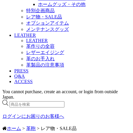
ホームグッズ・その他
特別企画商品
レア物・SALE品
オプションアイテム
メンテナンスグッズ
LEATHER
LEATHER
革作りの全容
レザーエイジング
革のお手入れ
革製品の注意事項
PRESS
Q&A
ACCESS
You cannot purchase, create an account, or login from outside
Japan.
商
品
検
ログインにお困りのお客様へ
索
ホーム
>
革鞄
> レア物・SALE品