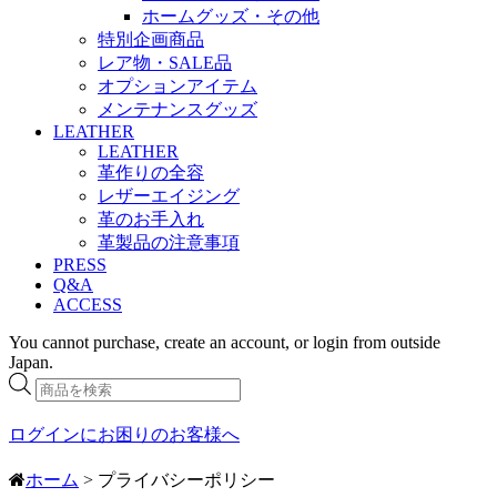
ホームグッズ・その他
特別企画商品
レア物・SALE品
オプションアイテム
メンテナンスグッズ
LEATHER
LEATHER
革作りの全容
レザーエイジング
革のお手入れ
革製品の注意事項
PRESS
Q&A
ACCESS
You cannot purchase, create an account, or login from outside
Japan.
商
品
検
ログインにお困りのお客様へ
索
ホーム
> プライバシーポリシー