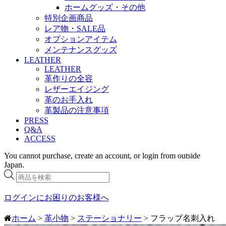
ホームグッズ・その他
特別企画商品
レア物・SALE品
オプションアイテム
メンテナンスグッズ
LEATHER
LEATHER
革作りの全容
レザーエイジング
革のお手入れ
革製品の注意事項
PRESS
Q&A
ACCESS
You cannot purchase, create an account, or login from outside
Japan.
商
品
検
ログインにお困りのお客様へ
索
ホーム
>
革小物
>
ステーショナリー
> フラップ名刺入れ