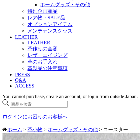
ホームグッズ・その他
特別企画商品
レア物・SALE品
オプションアイテム
メンテナンスグッズ
LEATHER
LEATHER
革作りの全容
レザーエイジング
革のお手入れ
革製品の注意事項
PRESS
Q&A
ACCESS
You cannot purchase, create an account, or login from outside Japan.
商
品
検
ログインにお困りのお客様へ
索
ホーム
>
革小物
>
ホームグッズ・その他
> コースター