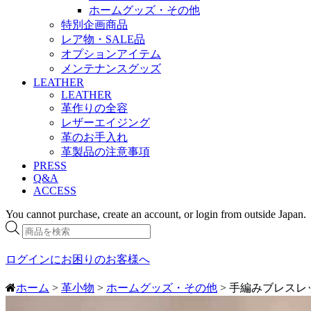
ホームグッズ・その他
特別企画商品
レア物・SALE品
オプションアイテム
メンテナンスグッズ
LEATHER
LEATHER
革作りの全容
レザーエイジング
革のお手入れ
革製品の注意事項
PRESS
Q&A
ACCESS
You cannot purchase, create an account, or login from outside Japan.
商
品
検
ログインにお困りのお客様へ
索
ホーム
>
革小物
>
ホームグッズ・その他
> 手編みブレスレ