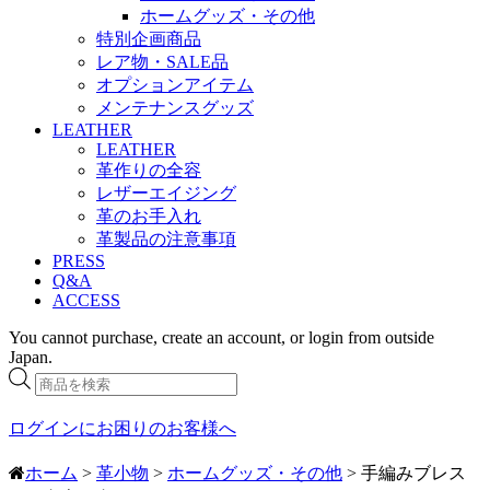
ホームグッズ・その他
特別企画商品
レア物・SALE品
オプションアイテム
メンテナンスグッズ
LEATHER
LEATHER
革作りの全容
レザーエイジング
革のお手入れ
革製品の注意事項
PRESS
Q&A
ACCESS
You cannot purchase, create an account, or login from outside
Japan.
商
品
検
ログインにお困りのお客様へ
索
ホーム
>
革小物
>
ホームグッズ・その他
> 手編みブレス