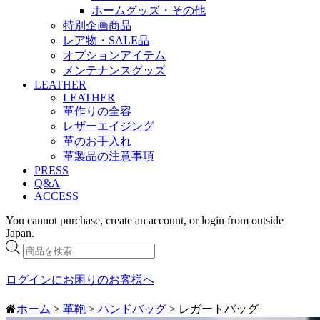
ホームグッズ・その他
特別企画商品
レア物・SALE品
オプションアイテム
メンテナンスグッズ
LEATHER
LEATHER
革作りの全容
レザーエイジング
革のお手入れ
革製品の注意事項
PRESS
Q&A
ACCESS
You cannot purchase, create an account, or login from outside
Japan.
商
品
検
ログインにお困りのお客様へ
索
ホーム
>
革鞄
>
ハンドバッグ
> レガートバッグ