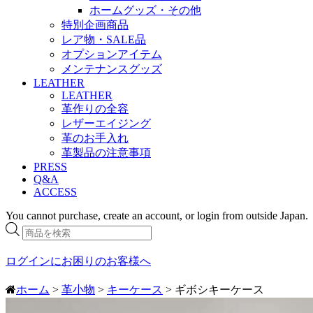
ホームグッズ・その他
特別企画商品
レア物・SALE品
オプションアイテム
メンテナンスグッズ
LEATHER
LEATHER
革作りの全容
レザーエイジング
革のお手入れ
革製品の注意事項
PRESS
Q&A
ACCESS
You cannot purchase, create an account, or login from outside Japan.
商
品
検
ログインにお困りのお客様へ
索
ホーム
>
革小物
>
キーケース
> ギボシキーケース