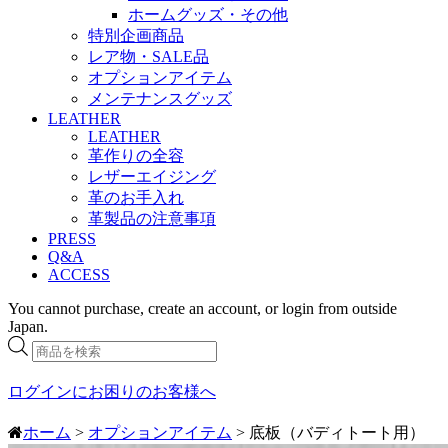
ホームグッズ・その他
特別企画商品
レア物・SALE品
オプションアイテム
メンテナンスグッズ
LEATHER
LEATHER
革作りの全容
レザーエイジング
革のお手入れ
革製品の注意事項
PRESS
Q&A
ACCESS
You cannot purchase, create an account, or login from outside
Japan.
商
品
検
ログインにお困りのお客様へ
索
ホーム
>
オプションアイテム
> 底板（バディトート用）