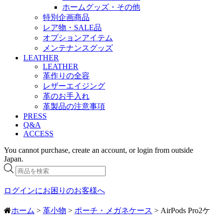
ホームグッズ・その他
特別企画商品
レア物・SALE品
オプションアイテム
メンテナンスグッズ
LEATHER
LEATHER
革作りの全容
レザーエイジング
革のお手入れ
革製品の注意事項
PRESS
Q&A
ACCESS
You cannot purchase, create an account, or login from outside
Japan.
商
品
検
ログインにお困りのお客様へ
索
ホーム
>
革小物
>
ポーチ・メガネケース
> AirPods Pro2ケ