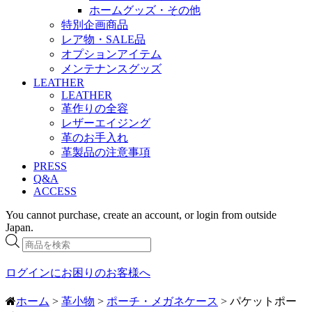
ホームグッズ・その他
特別企画商品
レア物・SALE品
オプションアイテム
メンテナンスグッズ
LEATHER
LEATHER
革作りの全容
レザーエイジング
革のお手入れ
革製品の注意事項
PRESS
Q&A
ACCESS
You cannot purchase, create an account, or login from outside
Japan.
商
品
検
ログインにお困りのお客様へ
索
ホーム
>
革小物
>
ポーチ・メガネケース
> パケットポー