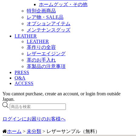
ホームグッズ・その他
特別企画商品
レア物・SALE品
オプションアイテム
メンテナンスグッズ
LEATHER
LEATHER
革作りの全容
レザーエイジング
革のお手入れ
革製品の注意事項
PRESS
Q&A
ACCESS
You cannot purchase, create an account, or login from outside
Japan.
商
品
検
ログインにお困りのお客様へ
索
ホーム
>
未分類
> レザーサンプル（無料）