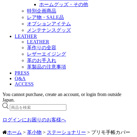
ホームグッズ・その他
特別企画商品
レア物・SALE品
オプションアイテム
メンテナンスグッズ
LEATHER
LEATHER
革作りの全容
レザーエイジング
革のお手入れ
革製品の注意事項
PRESS
Q&A
ACCESS
You cannot purchase, create an account, or login from outside
Japan.
商
品
検
ログインにお困りのお客様へ
索
ホーム
>
革小物
>
ステーショナリー
> プリモ手帳カバー