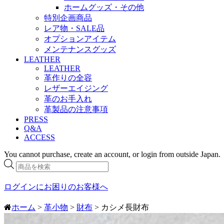
ホームグッズ・その他
特別企画商品
レア物・SALE品
オプションアイテム
メンテナンスグッズ
LEATHER
LEATHER
革作りの全容
レザーエイジング
革のお手入れ
革製品の注意事項
PRESS
Q&A
ACCESS
You cannot purchase, create an account, or login from outside Japan.
商
品
検
ログインにお困りのお客様へ
索
ホーム
>
革小物
>
財布
> カシメ長財布