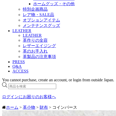
ホームグッズ・その他
特別企画商品
レア物・SALE品
オプションアイテム
メンテナンスグッズ
LEATHER
LEATHER
革作りの全容
レザーエイジング
革のお手入れ
革製品の注意事項
PRESS
Q&A
ACCESS
You cannot purchase, create an account, or login from outside Japan.
商
品
検
ログインにお困りのお客様へ
索
ホーム
>
革小物
>
財布
> コインパース