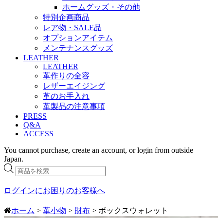
ホームグッズ・その他
特別企画商品
レア物・SALE品
オプションアイテム
メンテナンスグッズ
LEATHER
LEATHER
革作りの全容
レザーエイジング
革のお手入れ
革製品の注意事項
PRESS
Q&A
ACCESS
You cannot purchase, create an account, or login from outside
Japan.
商
品
検
ログインにお困りのお客様へ
索
ホーム
>
革小物
>
財布
> ボックスウォレット