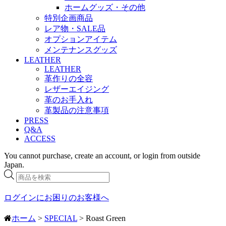
ホームグッズ・その他
特別企画商品
レア物・SALE品
オプションアイテム
メンテナンスグッズ
LEATHER
LEATHER
革作りの全容
レザーエイジング
革のお手入れ
革製品の注意事項
PRESS
Q&A
ACCESS
You cannot purchase, create an account, or login from outside
Japan.
商
品
検
ログインにお困りのお客様へ
索
ホーム
>
SPECIAL
> Roast Green