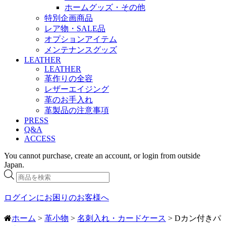
ホームグッズ・その他
特別企画商品
レア物・SALE品
オプションアイテム
メンテナンスグッズ
LEATHER
LEATHER
革作りの全容
レザーエイジング
革のお手入れ
革製品の注意事項
PRESS
Q&A
ACCESS
You cannot purchase, create an account, or login from outside
Japan.
商
品
検
ログインにお困りのお客様へ
索
ホーム
>
革小物
>
名刺入れ・カードケース
> Dカン付きパ