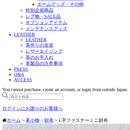
ホームグッズ・その他
特別企画商品
レア物・SALE品
オプションアイテム
メンテナンスグッズ
LEATHER
LEATHER
革作りの全容
レザーエイジング
革のお手入れ
革製品の注意事項
PRESS
Q&A
ACCESS
You cannot purchase, create an account, or login from outside Japan.
商
品
検
ログインにお困りのお客様へ
索
ホーム
>
革小物
>
財布
> L字ファスナーミニ財布