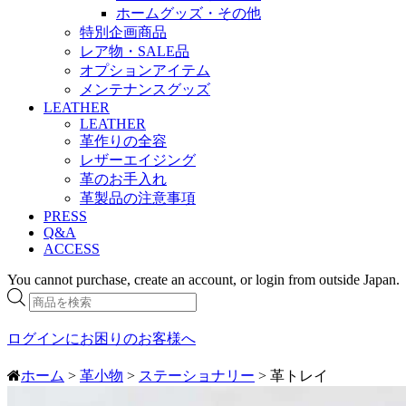
ホームグッズ・その他
特別企画商品
レア物・SALE品
オプションアイテム
メンテナンスグッズ
LEATHER
LEATHER
革作りの全容
レザーエイジング
革のお手入れ
革製品の注意事項
PRESS
Q&A
ACCESS
You cannot purchase, create an account, or login from outside Japan.
商
品
検
ログインにお困りのお客様へ
索
ホーム
>
革小物
>
ステーショナリー
> 革トレイ