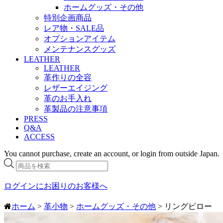
ホームグッズ・その他
特別企画商品
レア物・SALE品
オプションアイテム
メンテナンスグッズ
LEATHER
LEATHER
革作りの全容
レザーエイジング
革のお手入れ
革製品の注意事項
PRESS
Q&A
ACCESS
You cannot purchase, create an account, or login from outside Japan.
商
品
検
ログインにお困りのお客様へ
索
ホーム
>
革小物
>
ホームグッズ・その他
> リングピロー