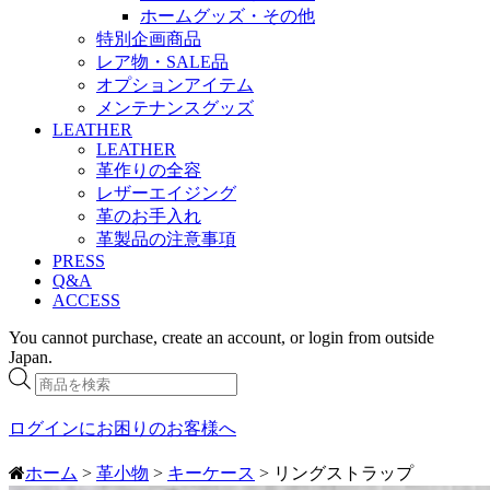
ホームグッズ・その他
特別企画商品
レア物・SALE品
オプションアイテム
メンテナンスグッズ
LEATHER
LEATHER
革作りの全容
レザーエイジング
革のお手入れ
革製品の注意事項
PRESS
Q&A
ACCESS
You cannot purchase, create an account, or login from outside
Japan.
商
品
検
ログインにお困りのお客様へ
索
ホーム
>
革小物
>
キーケース
> リングストラップ