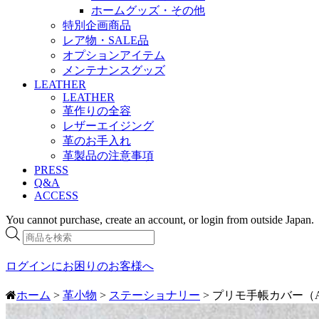
ホームグッズ・その他
特別企画商品
レア物・SALE品
オプションアイテム
メンテナンスグッズ
LEATHER
LEATHER
革作りの全容
レザーエイジング
革のお手入れ
革製品の注意事項
PRESS
Q&A
ACCESS
You cannot purchase, create an account, or login from outside Japan.
商
品
検
ログインにお困りのお客様へ
索
ホーム
>
革小物
>
ステーショナリー
> プリモ手帳カバー（