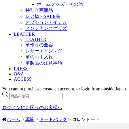
ホームグッズ・その他
特別企画商品
レア物・SALE品
オプションアイテム
メンテナンスグッズ
LEATHER
LEATHER
革作りの全容
レザーエイジング
革のお手入れ
革製品の注意事項
PRESS
Q&A
ACCESS
You cannot purchase, create an account, or login from outside Japan.
商
品
検
ログインにお困りのお客様へ
索
ホーム
>
革鞄
>
トートバッグ
> コロントート