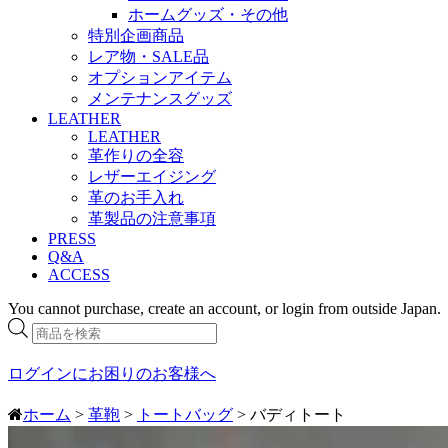
ホームグッズ・その他
特別企画商品
レア物・SALE品
オプションアイテム
メンテナンスグッズ
LEATHER
LEATHER
革作りの全容
レザーエイジング
革のお手入れ
革製品の注意事項
PRESS
Q&A
ACCESS
You cannot purchase, create an account, or login from outside Japan.
商
品
検
ログインにお困りのお客様へ
索
ホーム
>
革鞄
>
トートバッグ
> バディトート