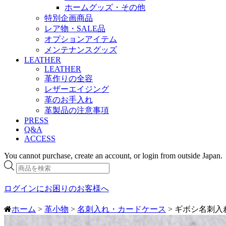
ホームグッズ・その他
特別企画商品
レア物・SALE品
オプションアイテム
メンテナンスグッズ
LEATHER
LEATHER
革作りの全容
レザーエイジング
革のお手入れ
革製品の注意事項
PRESS
Q&A
ACCESS
You cannot purchase, create an account, or login from outside Japan.
商
品
検
ログインにお困りのお客様へ
索
ホーム
>
革小物
>
名刺入れ・カードケース
> ギボシ名刺入