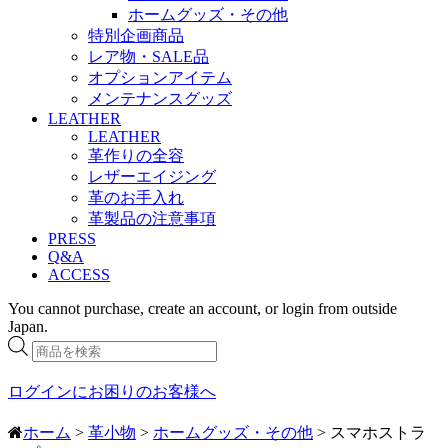
ホームグッズ・その他
特別企画商品
レア物・SALE品
オプションアイテム
メンテナンスグッズ
LEATHER
LEATHER
革作りの全容
レザーエイジング
革のお手入れ
革製品の注意事項
PRESS
Q&A
ACCESS
You cannot purchase, create an account, or login from outside
Japan.
商
品
検
ログインにお困りのお客様へ
索
ホーム
>
革小物
>
ホームグッズ・その他
> スマホストラ