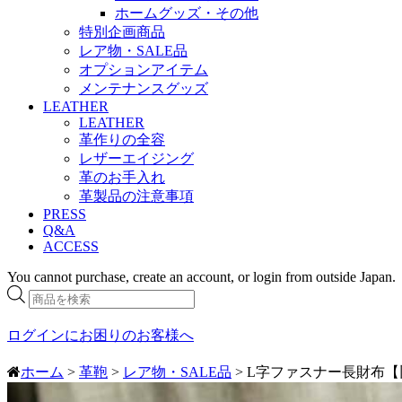
ホームグッズ・その他
特別企画商品
レア物・SALE品
オプションアイテム
メンテナンスグッズ
LEATHER
LEATHER
革作りの全容
レザーエイジング
革のお手入れ
革製品の注意事項
PRESS
Q&A
ACCESS
You cannot purchase, create an account, or login from outside Japan.
商
品
検
ログインにお困りのお客様へ
索
ホーム
>
革鞄
>
レア物・SALE品
> L字ファスナー長財布