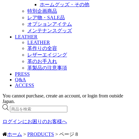
ホームグッズ・その他
特別企画商品
レア物・SALE品
オプションアイテム
メンテナンスグッズ
LEATHER
LEATHER
革作りの全容
レザーエイジング
革のお手入れ
革製品の注意事項
PRESS
Q&A
ACCESS
You cannot purchase, create an account, or login from outside
Japan.
商
品
検
ログインにお困りのお客様へ
索
ホーム
>
PRODUCTS
> ページ 8