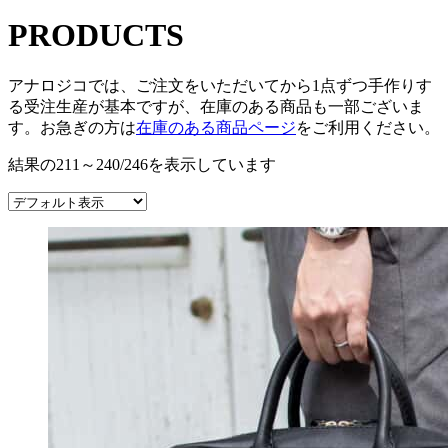
PRODUCTS
アナロジコでは、ご注文をいただいてから1点ずつ手作りす
る受注生産が基本ですが、在庫のある商品も一部ございま
す。お急ぎの方は
在庫のある商品ページ
をご利用ください。
結果の211～240/246を表示しています