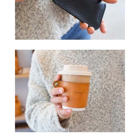
商
品
ペ
ー
ジ
か
ら
選
択
で
き
ま
す