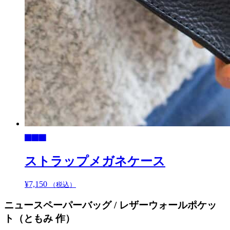
り
ま
す。
オ
プ
シ
ョ
ン
は
商
品
ペ
ー
ジ
か
ストラップメガネケース
ら
選
¥
7,150
こ
（税込）
択
の
で
ニュースペーパーバッグ / レザーウォールポケッ
商
き
品
ト（ともみ 作）
ま
に