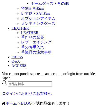
ホームグッズ・その他
特別企画商品
レア物・SALE品
オプションアイテム
メンテナンスグッズ
LEATHER
LEATHER
革作りの全容
レザーエイジング
革のお手入れ
革製品の注意事項
PRESS
Q&A
ACCESS
You cannot purchase, create an account, or login from outside
Japan.
商
品
検
ログインにお困りのお客様へ
索
ホーム
>
BLOG
> 試作品発表します！