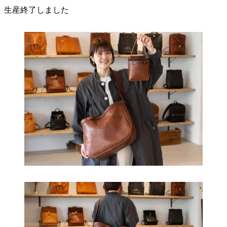
す
は
生産終了しました
複
数
の
バ
リ
エ
ー
シ
ョ
ン
が
あ
り
ま
す。
オ
プ
シ
ョ
ン