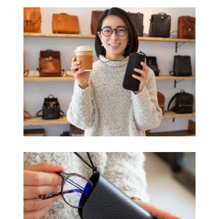
は
複
数
の
バ
リ
エ
ー
シ
ョ
ン
が
あ
り
ま
す。
オ
プ
シ
ョ
ン
は