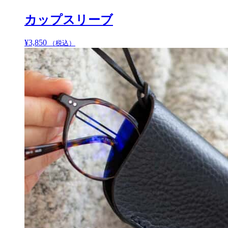
カップスリーブ
¥
3,850
こ
（税込）
の
商
品
に
は
複
数
の
バ
リ
エ
ー
シ
ョ
ン
が
あ