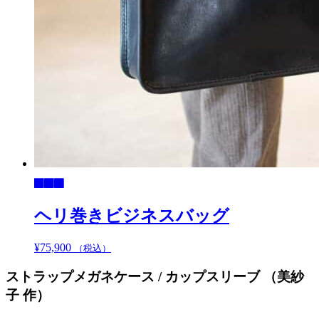
ヘリ巻きビジネスバッグ
¥
75,900
こ
（税込）
の
ストラップメガネケース / カップスリーブ （美紗
商
品
子 作）
に