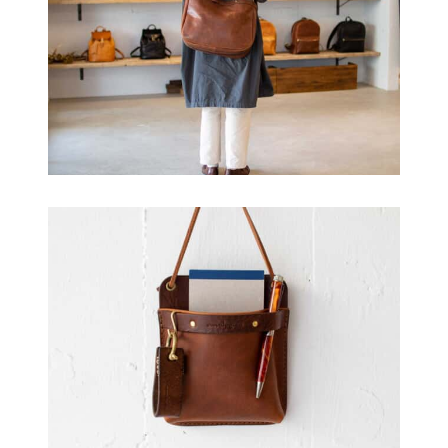
は
商
品
ペ
ー
ジ
か
ら
選
択
で
き
ま
す