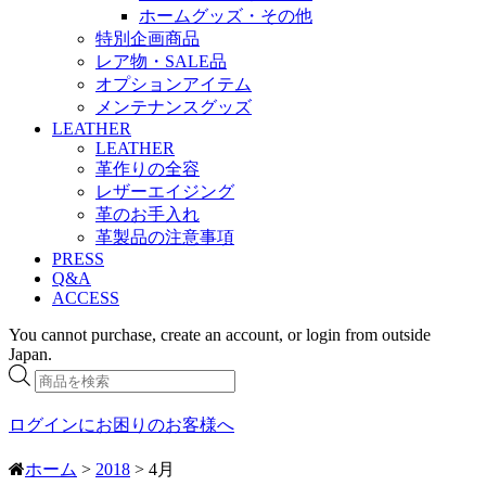
ホームグッズ・その他
特別企画商品
レア物・SALE品
オプションアイテム
メンテナンスグッズ
LEATHER
LEATHER
革作りの全容
レザーエイジング
革のお手入れ
革製品の注意事項
PRESS
Q&A
ACCESS
You cannot purchase, create an account, or login from outside
Japan.
商
品
検
ログインにお困りのお客様へ
索
ホーム
>
2018
> 4月