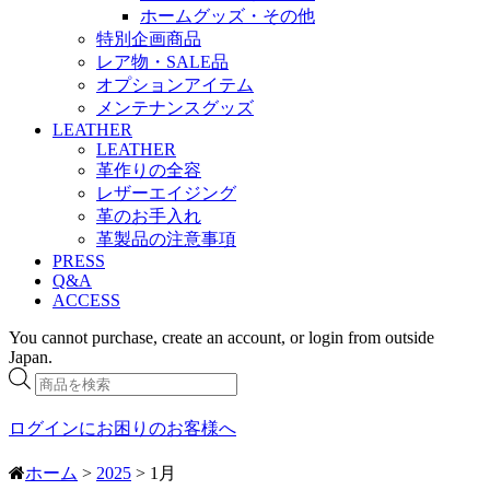
ホームグッズ・その他
特別企画商品
レア物・SALE品
オプションアイテム
メンテナンスグッズ
LEATHER
LEATHER
革作りの全容
レザーエイジング
革のお手入れ
革製品の注意事項
PRESS
Q&A
ACCESS
You cannot purchase, create an account, or login from outside
Japan.
商
品
検
ログインにお困りのお客様へ
索
ホーム
>
2025
> 1月