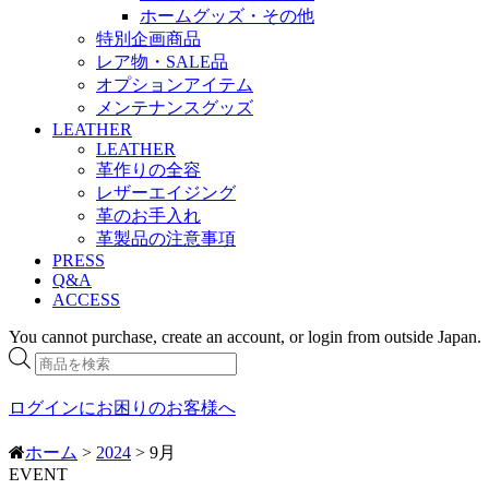
ホームグッズ・その他
特別企画商品
レア物・SALE品
オプションアイテム
メンテナンスグッズ
LEATHER
LEATHER
革作りの全容
レザーエイジング
革のお手入れ
革製品の注意事項
PRESS
Q&A
ACCESS
You cannot purchase, create an account, or login from outside Japan.
商
品
検
ログインにお困りのお客様へ
索
ホーム
>
2024
> 9月
EVENT