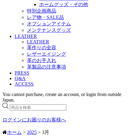
ホームグッズ・その他
特別企画商品
レア物・SALE品
オプションアイテム
メンテナンスグッズ
LEATHER
LEATHER
革作りの全容
レザーエイジング
革のお手入れ
革製品の注意事項
PRESS
Q&A
ACCESS
You cannot purchase, create an account, or login from outside
Japan.
商
品
検
ログインにお困りのお客様へ
索
ホーム
>
2025
> 3月