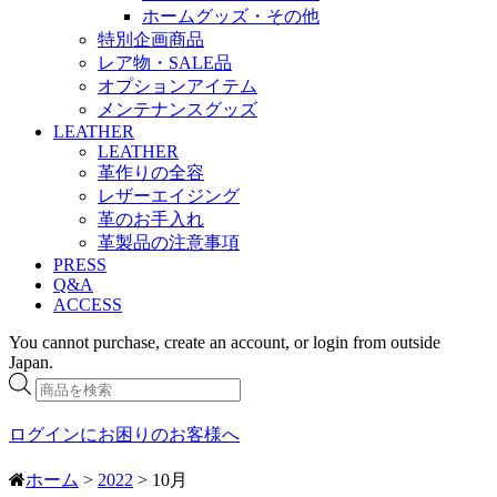
ホームグッズ・その他
特別企画商品
レア物・SALE品
オプションアイテム
メンテナンスグッズ
LEATHER
LEATHER
革作りの全容
レザーエイジング
革のお手入れ
革製品の注意事項
PRESS
Q&A
ACCESS
You cannot purchase, create an account, or login from outside
Japan.
商
品
検
ログインにお困りのお客様へ
索
ホーム
>
2022
> 10月