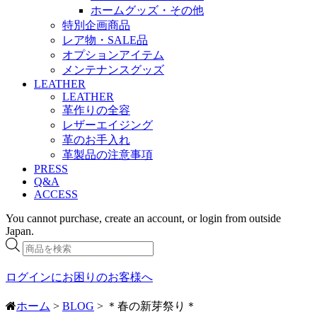
ホームグッズ・その他
特別企画商品
レア物・SALE品
オプションアイテム
メンテナンスグッズ
LEATHER
LEATHER
革作りの全容
レザーエイジング
革のお手入れ
革製品の注意事項
PRESS
Q&A
ACCESS
You cannot purchase, create an account, or login from outside
Japan.
商
品
検
ログインにお困りのお客様へ
索
ホーム
>
BLOG
> ＊春の新芽祭り＊