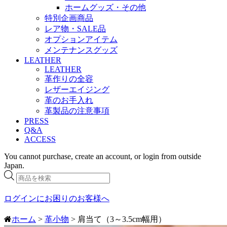
ホームグッズ・その他
特別企画商品
レア物・SALE品
オプションアイテム
メンテナンスグッズ
LEATHER
LEATHER
革作りの全容
レザーエイジング
革のお手入れ
革製品の注意事項
PRESS
Q&A
ACCESS
You cannot purchase, create an account, or login from outside
Japan.
商
品
検
ログインにお困りのお客様へ
索
ホーム
>
革小物
> 肩当て（3～3.5cm幅用）