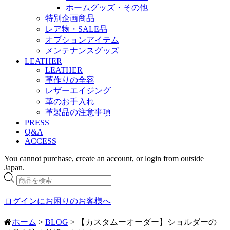
ホームグッズ・その他
特別企画商品
レア物・SALE品
オプションアイテム
メンテナンスグッズ
LEATHER
LEATHER
革作りの全容
レザーエイジング
革のお手入れ
革製品の注意事項
PRESS
Q&A
ACCESS
You cannot purchase, create an account, or login from outside
Japan.
商
品
検
ログインにお困りのお客様へ
索
ホーム
>
BLOG
> 【カスタムーオーダー】ショルダーの