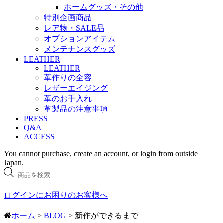
ホームグッズ・その他
特別企画商品
レア物・SALE品
オプションアイテム
メンテナンスグッズ
LEATHER
LEATHER
革作りの全容
レザーエイジング
革のお手入れ
革製品の注意事項
PRESS
Q&A
ACCESS
You cannot purchase, create an account, or login from outside
Japan.
商
品
検
ログインにお困りのお客様へ
索
ホーム
>
BLOG
> 新作ができるまで