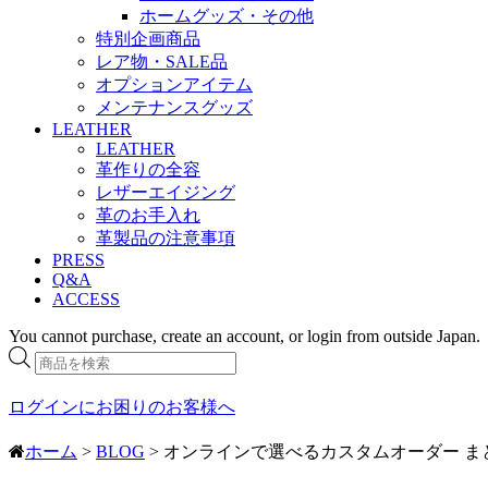
ホームグッズ・その他
特別企画商品
レア物・SALE品
オプションアイテム
メンテナンスグッズ
LEATHER
LEATHER
革作りの全容
レザーエイジング
革のお手入れ
革製品の注意事項
PRESS
Q&A
ACCESS
You cannot purchase, create an account, or login from outside Japan.
商
品
検
ログインにお困りのお客様へ
索
ホーム
>
BLOG
> オンラインで選べるカスタムオーダー ま