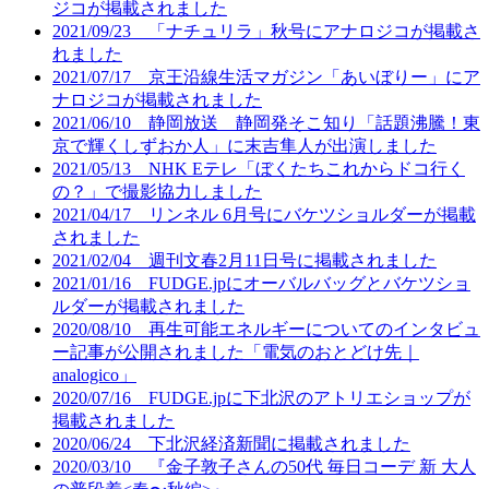
ジコが掲載されました
2021/09/23 「ナチュリラ」秋号にアナロジコが掲載さ
れました
2021/07/17 京王沿線生活マガジン「あいぼりー」にア
ナロジコが掲載されました
2021/06/10 静岡放送 静岡発そこ知り「話題沸騰！東
京で輝くしずおか人」に末吉隼人が出演しました
2021/05/13 NHK Eテレ「ぼくたちこれからドコ行く
の？」で撮影協力しました
2021/04/17 リンネル 6月号にバケツショルダーが掲載
されました
2021/02/04 週刊文春2月11日号に掲載されました
2021/01/16 FUDGE.jpにオーバルバッグとバケツショ
ルダーが掲載されました
2020/08/10 再生可能エネルギーについてのインタビュ
ー記事が公開されました「電気のおとどけ先｜
analogico」
2020/07/16 FUDGE.jpに下北沢のアトリエショップが
掲載されました
2020/06/24 下北沢経済新聞に掲載されました
2020/03/10 『金子敦子さんの50代 毎日コーデ 新 大人