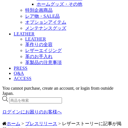
ホームグッズ・その他
特別企画商品
レア物・SALE品
オプションアイテム
メンテナンスグッズ
LEATHER
LEATHER
革作りの全容
レザーエイジング
革のお手入れ
革製品の注意事項
PRESS
Q&A
ACCESS
You cannot purchase, create an account, or login from outside
Japan.
商
品
検
ログインにお困りのお客様へ
索
ホーム
>
プレスリリース
> レザーストーリーに記事が掲