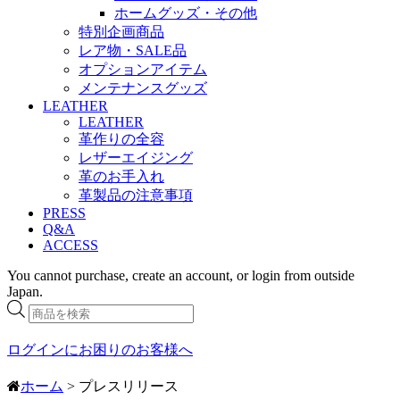
ホームグッズ・その他
特別企画商品
レア物・SALE品
オプションアイテム
メンテナンスグッズ
LEATHER
LEATHER
革作りの全容
レザーエイジング
革のお手入れ
革製品の注意事項
PRESS
Q&A
ACCESS
You cannot purchase, create an account, or login from outside
Japan.
商
品
検
ログインにお困りのお客様へ
索
ホーム
> プレスリリース