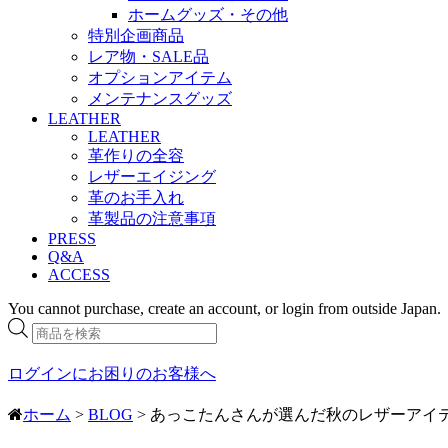
ホームグッズ・その他
特別企画商品
レア物・SALE品
オプションアイテム
メンテナンスグッズ
LEATHER
LEATHER
革作りの全容
レザーエイジング
革のお手入れ
革製品の注意事項
PRESS
Q&A
ACCESS
You cannot purchase, create an account, or login from outside Japan.
商
品
検
ログインにお困りのお客様へ
索
ホーム
>
BLOG
> あっこたんさんが選んだ秋のレザーアイ