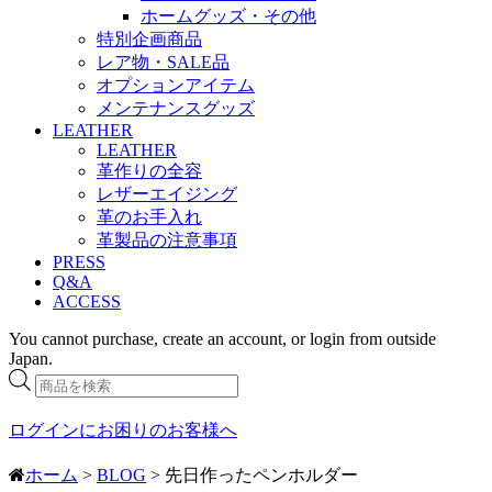
ホームグッズ・その他
特別企画商品
レア物・SALE品
オプションアイテム
メンテナンスグッズ
LEATHER
LEATHER
革作りの全容
レザーエイジング
革のお手入れ
革製品の注意事項
PRESS
Q&A
ACCESS
You cannot purchase, create an account, or login from outside
Japan.
商
品
検
ログインにお困りのお客様へ
索
ホーム
>
BLOG
> 先日作ったペンホルダー