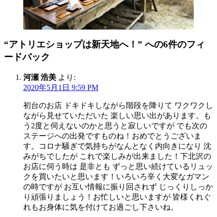
“アトリエショップは新天地へ！” への6件のフィ
ードバック
河瀬 浩美
より:
2020年5月1日 9:59 PM
初台のお店 ドキドキしながら階段を降りて ワクワクし
ながら見せていただいた 楽しい思い出があります。も
う2度と伺えないのかと思うと寂しいですが でも次の
ステージへの出発ですものね！おめでとうございま
す。コロナ騒ぎで気持ちがなんとなく内向きになり 沈
みがちでしたが これで楽しみが出来ました！下北沢の
お店に伺う時は 是非とも ずっと思い続けているリュッ
クを買いたいと思います！いろいろ辛く大変なガマン
の時ですが お互い情報に振り回されず じっくりしっか
り頑張りましょう！お忙しいと思いますが 皆様くれぐ
れもお身体に気を付けてお過ごし下さいね。