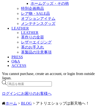
ホームグッズ・その他
特別企画商品
レア物・SALE品
オプションアイテム
メンテナンスグッズ
LEATHER
LEATHER
革作りの全容
レザーエイジング
革のお手入れ
革製品の注意事項
PRESS
Q&A
ACCESS
You cannot purchase, create an account, or login from outside
Japan.
商
品
検
ログインにお困りのお客様へ
索
ホーム
>
BLOG
> アトリエショップは新天地へ！