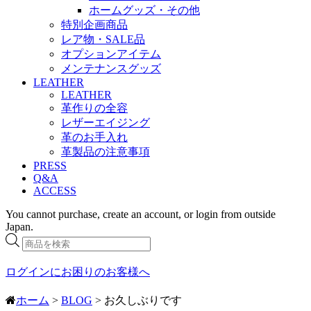
ホームグッズ・その他
特別企画商品
レア物・SALE品
オプションアイテム
メンテナンスグッズ
LEATHER
LEATHER
革作りの全容
レザーエイジング
革のお手入れ
革製品の注意事項
PRESS
Q&A
ACCESS
You cannot purchase, create an account, or login from outside
Japan.
商
品
検
ログインにお困りのお客様へ
索
ホーム
>
BLOG
> お久しぶりです