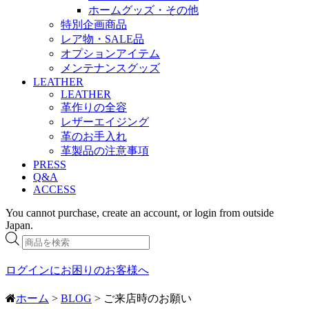
ホームグッズ・その他
特別企画商品
レア物・SALE品
オプションアイテム
メンテナンスグッズ
LEATHER
LEATHER
革作りの全容
レザーエイジング
革のお手入れ
革製品の注意事項
PRESS
Q&A
ACCESS
You cannot purchase, create an account, or login from outside
Japan.
商
品
検
ログインにお困りのお客様へ
索
ホーム
>
BLOG
> ご来店時のお願い