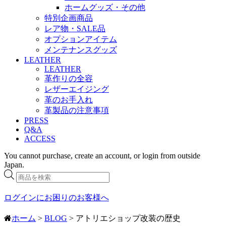
ホームグッズ・その他
特別企画商品
レア物・SALE品
オプションアイテム
メンテナンスグッズ
LEATHER
LEATHER
革作りの全容
レザーエイジング
革のお手入れ
革製品の注意事項
PRESS
Q&A
ACCESS
You cannot purchase, create an account, or login from outside
Japan.
商
品
検
ログインにお困りのお客様へ
索
ホーム
>
BLOG
> アトリエショップ改装の歴史