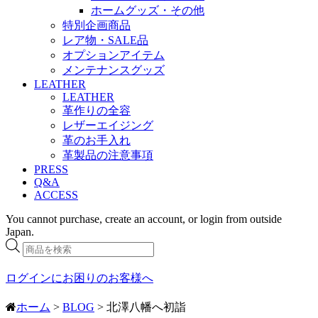
ホームグッズ・その他
特別企画商品
レア物・SALE品
オプションアイテム
メンテナンスグッズ
LEATHER
LEATHER
革作りの全容
レザーエイジング
革のお手入れ
革製品の注意事項
PRESS
Q&A
ACCESS
You cannot purchase, create an account, or login from outside
Japan.
商
品
検
ログインにお困りのお客様へ
索
ホーム
>
BLOG
> 北澤八幡へ初詣