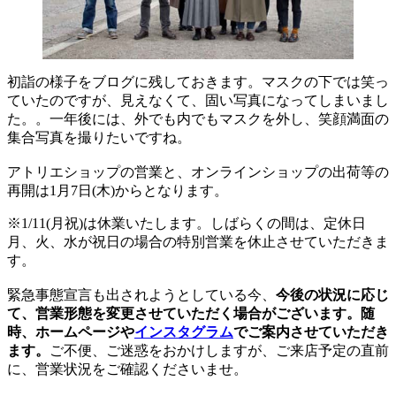
初詣の様子をブログに残しておきます。マスクの下では笑っ
ていたのですが、見えなくて、固い写真になってしまいまし
た。。一年後には、外でも内でもマスクを外し、笑顔満面の
集合写真を撮りたいですね。
アトリエショップの営業と、オンラインショップの出荷等の
再開は1月7日(木)からとなります。
※1/11(月祝)は休業いたします。しばらくの間は、定休日
月、火、水が祝日の場合の特別営業を休止させていただきま
す。
緊急事態宣言も出されようとしている今、
今後の状況に応じ
て、営業形態を変更させていただく場合がございます。随
時、ホームページや
インスタグラム
でご案内させていただき
ます。
ご不便、ご迷惑をおかけしますが、ご来店予定の直前
に、営業状況をご確認くださいませ。